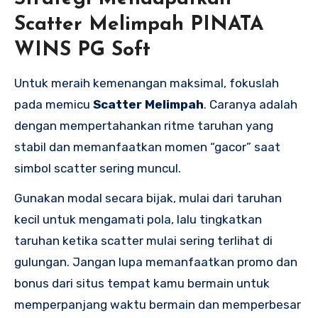
Scatter Melimpah PINATA
WINS PG Soft
Untuk meraih kemenangan maksimal, fokuslah
pada memicu
Scatter Melimpah
. Caranya adalah
dengan mempertahankan ritme taruhan yang
stabil dan memanfaatkan momen “gacor” saat
simbol scatter sering muncul.
Gunakan modal secara bijak, mulai dari taruhan
kecil untuk mengamati pola, lalu tingkatkan
taruhan ketika scatter mulai sering terlihat di
gulungan. Jangan lupa memanfaatkan promo dan
bonus dari situs tempat kamu bermain untuk
memperpanjang waktu bermain dan memperbesar