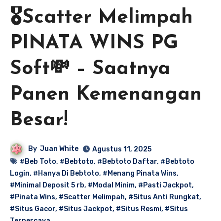
🎖Scatter Melimpah
PINATA WINS PG
Soft💸 – Saatnya
Panen Kemenangan
Besar!
By
Juan White
Agustus 11, 2025
#Beb Toto
,
#Bebtoto
,
#Bebtoto Daftar
,
#Bebtoto
Login
,
#Hanya Di Bebtoto
,
#Menang Pinata Wins
,
#Minimal Deposit 5 rb
,
#Modal Minim
,
#Pasti Jackpot
,
#Pinata Wins
,
#Scatter Melimpah
,
#Situs Anti Rungkat
,
#Situs Gacor
,
#Situs Jackpot
,
#Situs Resmi
,
#Situs
Terpercaya