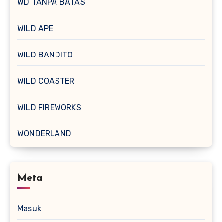
WD TANPA BATAS
WILD APE
WILD BANDITO
WILD COASTER
WILD FIREWORKS
WONDERLAND
Meta
Masuk