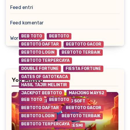
Feed entri
Feed komentar
BEB TOTO
BEBTOTO
WordPress.org
BEBTOTO DAFTAR
BEBTOTO GACOR
BEBTOTO LOGIN
BEBTOTO TERBAIK
BEBTOTO TERPERCAYA
DOUBLE FORTUNE
FIESTA FORTUNE
GATES OF GATOTKACA
You Missed
HASIL TAJIR MELINTIR
JACKPOT BEBTOTO
MAHJONG WAYS2
BEB TOTO
BEBTOTO
NEW MEMBER 100%
PG SOFT
BEBTOTO DAFTAR
BEBTOTO GACOR
PRAGMATIC PLAY
SCATTER HITAM
BEBTOTO LOGIN
BEBTOTO TERBAIK
SITUS AMANAH
SITUS BEBTOTO
BEBTOTO TERPERCAYA
SITUS GACOR
SITUS RESMI