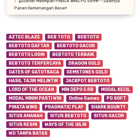
🎖Scatter Melimpah PINATA WINS PG Soft💸 – Saatnya
Panen Kemenangan Besar!
AZTEC BLAZE
BEB TOTO
BEBTOTO
BEBTOTO DAFTAR
BEBTOTO GACOR
BEBTOTO LOGIN
BEBTOTO TERBAIK
BEBTOTO TERPERCAYA
DRAGON GOLD
GATES OF GATOTKACA
GEMSTONES GOLD
HASIL TAJIR MELINTIR
JACKPOT BEBTOTO
LORD OF THE OCEAN
MIN DEPO 5 RB
MODAL KECIL
MODAL MINIM PASTI WIN
Online Games
PG SOFT
PINATA WINS
PRAGMATIC PLAY
SHARK BOUNTY
SITUS AMANAH
SITUS BEBTOTO
SITUS GACOR
SITUS RESMI
WAYS OF THE QILIN
WD TANPA BATAS