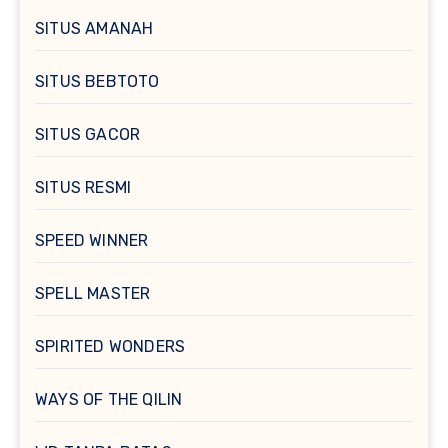
SITUS AMANAH
SITUS BEBTOTO
SITUS GACOR
SITUS RESMI
SPEED WINNER
SPELL MASTER
SPIRITED WONDERS
WAYS OF THE QILIN