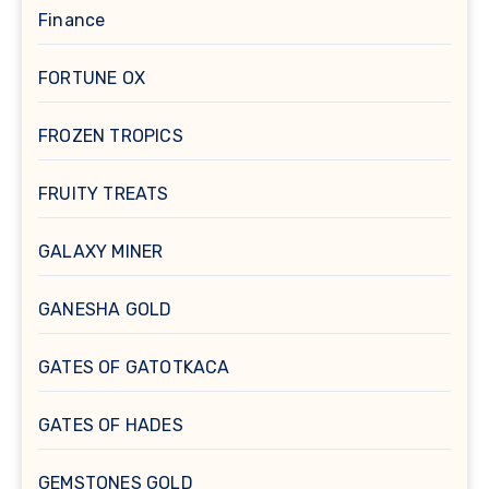
Finance
FORTUNE OX
FROZEN TROPICS
FRUITY TREATS
GALAXY MINER
GANESHA GOLD
GATES OF GATOTKACA
GATES OF HADES
GEMSTONES GOLD