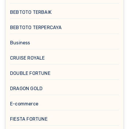
BEBTOTO TERBAIK
BEBTOTO TERPERCAYA
Business
CRUISE ROYALE
DOUBLE FORTUNE
DRAGON GOLD
E-commerce
FIESTA FORTUNE