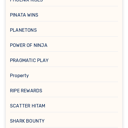
PINATA WINS
PLANETONS
POWER OF NINJA
PRAGMATIC PLAY
Property
RIPE REWARDS
SCATTER HITAM
SHARK BOUNTY