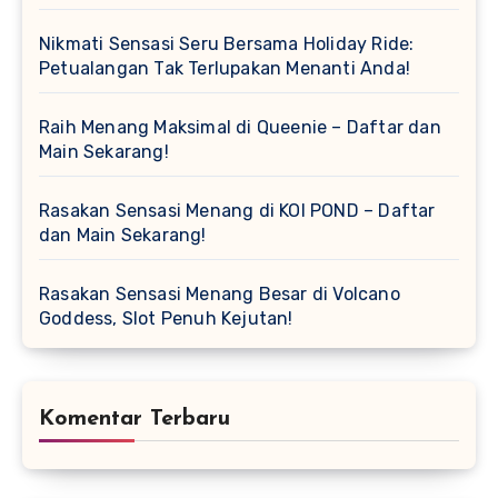
Nikmati Sensasi Seru Bersama Holiday Ride:
Petualangan Tak Terlupakan Menanti Anda!
Raih Menang Maksimal di Queenie – Daftar dan
Main Sekarang!
Rasakan Sensasi Menang di KOI POND – Daftar
dan Main Sekarang!
Rasakan Sensasi Menang Besar di Volcano
Goddess, Slot Penuh Kejutan!
Komentar Terbaru