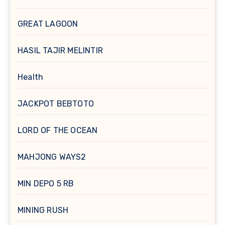
GREAT LAGOON
HASIL TAJIR MELINTIR
Health
JACKPOT BEBTOTO
LORD OF THE OCEAN
MAHJONG WAYS2
MIN DEPO 5 RB
MINING RUSH