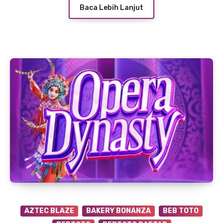
Baca Lebih Lanjut
AZTEC BLAZE
BAKERY BONANZA
BEB TOTO