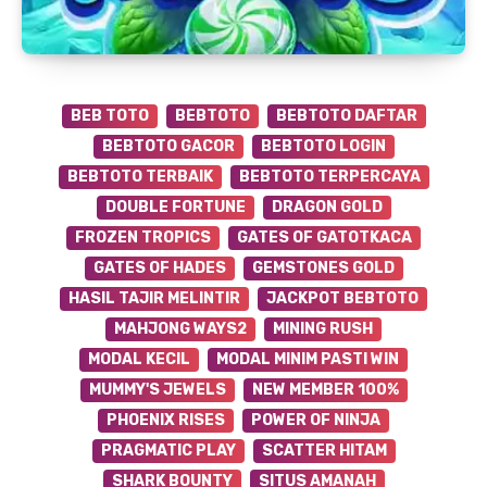
BEB TOTO
BEBTOTO
BEBTOTO DAFTAR
BEBTOTO GACOR
BEBTOTO LOGIN
BEBTOTO TERBAIK
BEBTOTO TERPERCAYA
DOUBLE FORTUNE
DRAGON GOLD
FROZEN TROPICS
GATES OF GATOTKACA
GATES OF HADES
GEMSTONES GOLD
HASIL TAJIR MELINTIR
JACKPOT BEBTOTO
MAHJONG WAYS2
MINING RUSH
MODAL KECIL
MODAL MINIM PASTI WIN
MUMMY'S JEWELS
NEW MEMBER 100%
PHOENIX RISES
POWER OF NINJA
PRAGMATIC PLAY
SCATTER HITAM
SHARK BOUNTY
SITUS AMANAH