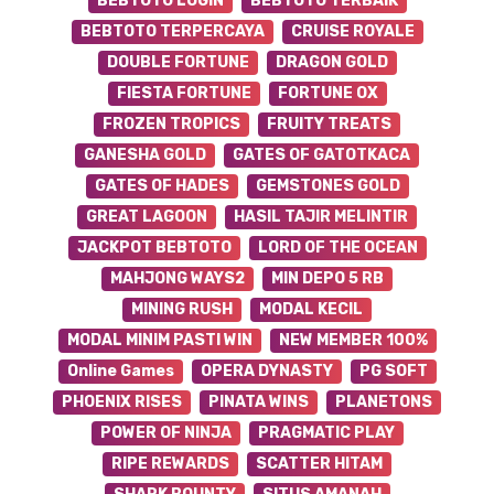
BEBTOTO LOGIN
BEBTOTO TERBAIK
BEBTOTO TERPERCAYA
CRUISE ROYALE
DOUBLE FORTUNE
DRAGON GOLD
FIESTA FORTUNE
FORTUNE OX
FROZEN TROPICS
FRUITY TREATS
GANESHA GOLD
GATES OF GATOTKACA
GATES OF HADES
GEMSTONES GOLD
GREAT LAGOON
HASIL TAJIR MELINTIR
JACKPOT BEBTOTO
LORD OF THE OCEAN
MAHJONG WAYS2
MIN DEPO 5 RB
MINING RUSH
MODAL KECIL
MODAL MINIM PASTI WIN
NEW MEMBER 100%
Online Games
OPERA DYNASTY
PG SOFT
PHOENIX RISES
PINATA WINS
PLANETONS
POWER OF NINJA
PRAGMATIC PLAY
RIPE REWARDS
SCATTER HITAM