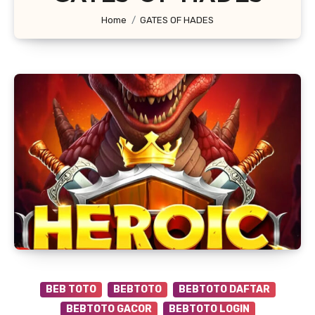
Home
GATES OF HADES
BEB TOTO
BEBTOTO
BEBTOTO DAFTAR
BEBTOTO GACOR
BEBTOTO LOGIN