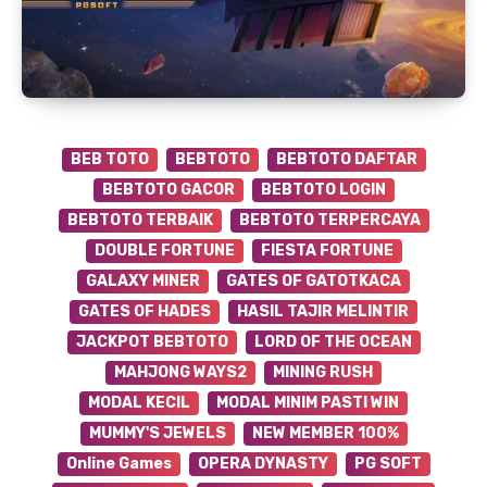
BEB TOTO
BEBTOTO
BEBTOTO DAFTAR
BEBTOTO GACOR
BEBTOTO LOGIN
BEBTOTO TERBAIK
BEBTOTO TERPERCAYA
DOUBLE FORTUNE
FIESTA FORTUNE
GALAXY MINER
GATES OF GATOTKACA
GATES OF HADES
HASIL TAJIR MELINTIR
JACKPOT BEBTOTO
LORD OF THE OCEAN
MAHJONG WAYS2
MINING RUSH
MODAL KECIL
MODAL MINIM PASTI WIN
MUMMY'S JEWELS
NEW MEMBER 100%
Online Games
OPERA DYNASTY
PG SOFT