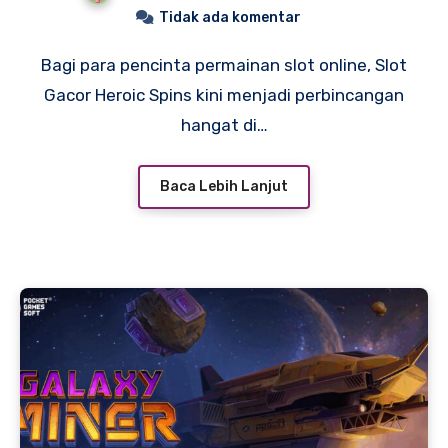
Tidak ada komentar
Bagi para pencinta permainan slot online, Slot
Gacor Heroic Spins kini menjadi perbincangan
hangat di…
Baca Lebih Lanjut