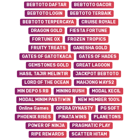
BEBTOTO DAFTAR
BEBTOTO GACOR
BEBTOTO LOGIN
BEBTOTO TERBAIK
BEBTOTO TERPERCAYA
CRUISE ROYALE
DRAGON GOLD
FIESTA FORTUNE
FORTUNE OX
FROZEN TROPICS
FRUITY TREATS
GANESHA GOLD
GATES OF GATOTKACA
GATES OF HADES
GEMSTONES GOLD
GREAT LAGOON
HASIL TAJIR MELINTIR
JACKPOT BEBTOTO
LORD OF THE OCEAN
MAHJONG WAYS2
MIN DEPO 5 RB
MINING RUSH
MODAL KECIL
MODAL MINIM PASTI WIN
NEW MEMBER 100%
Online Games
OPERA DYNASTY
PG SOFT
PHOENIX RISES
PINATA WINS
PLANETONS
POWER OF NINJA
PRAGMATIC PLAY
RIPE REWARDS
SCATTER HITAM