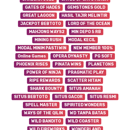
GATES OF HADES
GEMSTONES GOLD
GREAT LAGOON
HASIL TAJIR MELINTIR
JACKPOT BEBTOTO
LORD OF THE OCEAN
MAHJONG WAYS2
MIN DEPO 5 RB
MINING RUSH
MODAL KECIL
MODAL MINIM PASTI WIN
NEW MEMBER 100%
Online Games
OPERA DYNASTY
PG SOFT
PHOENIX RISES
PINATA WINS
PLANETONS
POWER OF NINJA
PRAGMATIC PLAY
RIPE REWARDS
SCATTER HITAM
SHARK BOUNTY
SITUS AMANAH
SITUS BEBTOTO
SITUS GACOR
SITUS RESMI
SPELL MASTER
SPIRITED WONDERS
WAYS OF THE QILIN
WD TANPA BATAS
WILD BANDITO
WILD COASTER
WILD FIREWORKS
WONDERLAND