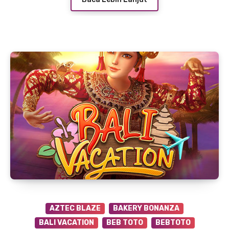
AZTEC BLAZE
BAKERY BONANZA
BALI VACATION
BEB TOTO
BEBTOTO