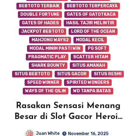
BEBTOTO TERBAIK
BEBTOTO TERPERCAYA
DOUBLE FORTUNE
GATES OF GATOTKACA
GATES OF HADES
HASIL TAJIR MELINTIR
JACKPOT BEBTOTO
LORD OF THE OCEAN
MAHJONG WAYS2
MODAL KECIL
MODAL MINIM PASTI WIN
PG SOFT
PRAGMATIC PLAY
SCATTER HITAM
SHARK BOUNTY
SITUS AMANAH
SITUS BEBTOTO
SITUS GACOR
SITUS RESMI
SPEED WINNER
SPIRITED WONDERS
WAYS OF THE QILIN
WD TANPA BATAS
Rasakan Sensasi Menang
Besar di Slot Gacor Heroic
Spins!
Juan White
November 16, 2025