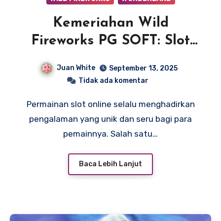
Kemeriahan Wild
Fireworks PG SOFT: Slot
Online dengan Nuansa
Juan White
September 13, 2025
Festival Meriah
Tidak ada komentar
Permainan slot online selalu menghadirkan
pengalaman yang unik dan seru bagi para
pemainnya. Salah satu…
Baca Lebih Lanjut