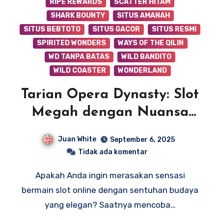
RIPE REWARDS
SCATTER HITAM
SHARK BOUNTY
SITUS AMANAH
SITUS BEBTOTO
SITUS GACOR
SITUS RESMI
SPIRITED WONDERS
WAYS OF THE QILIN
WD TANPA BATAS
WILD BANDITO
WILD COASTER
WONDERLAND
Tarian Opera Dynasty: Slot
Megah dengan Nuansa
Budaya Klasik
Juan White
September 6, 2025
Tidak ada komentar
Apakah Anda ingin merasakan sensasi
bermain slot online dengan sentuhan budaya
yang elegan? Saatnya mencoba…