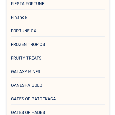
FIESTA FORTUNE
Finance
FORTUNE OX
FROZEN TROPICS
FRUITY TREATS
GALAXY MINER
GANESHA GOLD
GATES OF GATOTKACA
GATES OF HADES