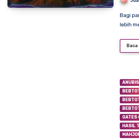
Jua
Bagi para penggemar permainan slot online, tidak ada yang
lebih 
Baca 
ANUBI
BEBTO
BEBTOT
BEBTO
GATES
HASIL 
MAHJO