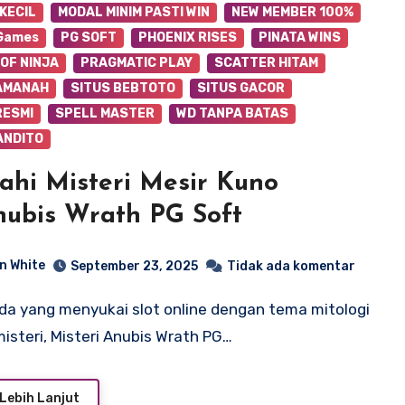
KECIL
MODAL MINIM PASTI WIN
NEW MEMBER 100%
 Games
PG SOFT
PHOENIX RISES
PINATA WINS
OF NINJA
PRAGMATIC PLAY
SCATTER HITAM
 AMANAH
SITUS BEBTOTO
SITUS GACOR
RESMI
SPELL MASTER
WD TANPA BATAS
ANDITO
jahi Misteri Mesir Kuno
nubis Wrath PG Soft
n White
September 23, 2025
Tidak ada komentar
isteri, Misteri Anubis Wrath PG…
Lebih Lanjut