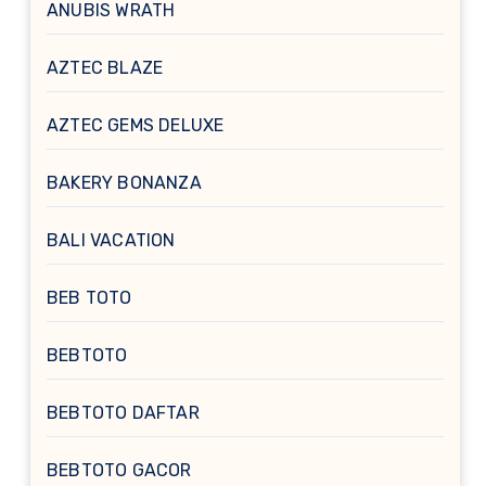
ANUBIS WRATH
AZTEC BLAZE
AZTEC GEMS DELUXE
BAKERY BONANZA
BALI VACATION
BEB TOTO
BEBTOTO
BEBTOTO DAFTAR
BEBTOTO GACOR