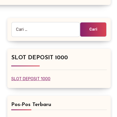
Cari
untuk:
SLOT DEPOSIT 1000
SLOT DEPOSIT 1000
Pos-Pos Terbaru