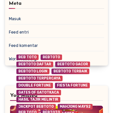
Meta
Masuk
Feed entri
Feed komentar
BEB TOTO
BEBTOTO
WordPress.org
BEBTOTO DAFTAR
BEBTOTO GACOR
BEBTOTO LOGIN
BEBTOTO TERBAIK
BEBTOTO TERPERCAYA
DOUBLE FORTUNE
FIESTA FORTUNE
GATES OF GATOTKACA
You Missed
HASIL TAJIR MELINTIR
JACKPOT BEBTOTO
MAHJONG WAYS2
BEB TOTO
BEBTOTO