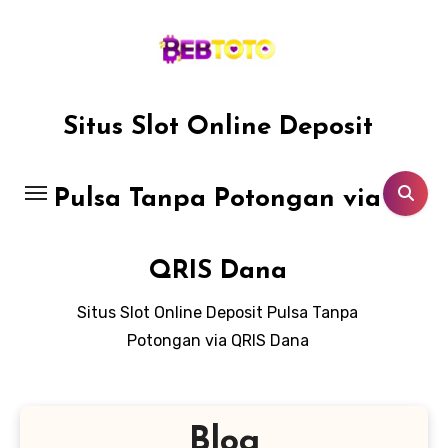
Lewati
ke
konten
Situs Slot Online Deposit
Pulsa Tanpa Potongan via
QRIS Dana
Situs Slot Online Deposit Pulsa Tanpa
Potongan via QRIS Dana
Blog