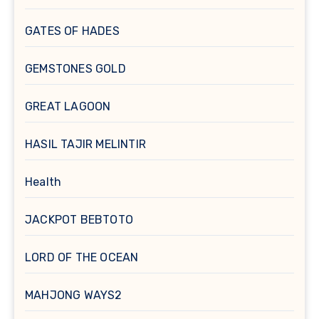
GATES OF HADES
GEMSTONES GOLD
GREAT LAGOON
HASIL TAJIR MELINTIR
Health
JACKPOT BEBTOTO
LORD OF THE OCEAN
MAHJONG WAYS2