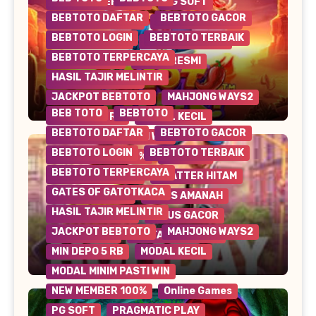
NEW MEMBER 100%
PG SOFT
BEBTOTO DAFTAR
BEBTOTO GACOR
PRAGMATIC PLAY
SCATTER HITAM
BEBTOTO LOGIN
BEBTOTO TERBAIK
SITUS AMANAH
SITUS BEBTOTO
BEBTOTO TERPERCAYA
SITUS GACOR
SITUS RESMI
HASIL TAJIR MELINTIR
WD TANPA BATAS
JACKPOT BEBTOTO
MAHJONG WAYS2
Rasakan Kehebohan Game Gacor
BEB TOTO
BEBTOTO
MIN DEPO 5 RB
MODAL KECIL
Hot Pepper: Sensasi Menang yang
BEBTOTO DAFTAR
BEBTOTO GACOR
MODAL MINIM PASTI WIN
Tak Terbendung!
BEBTOTO LOGIN
BEBTOTO TERBAIK
NEW MEMBER 100%
PG SOFT
BEBTOTO TERPERCAYA
PRAGMATIC PLAY
SCATTER HITAM
GATES OF GATOTKACA
SHARK BOUNTY
SITUS AMANAH
HASIL TAJIR MELINTIR
SITUS BEBTOTO
SITUS GACOR
JACKPOT BEBTOTO
MAHJONG WAYS2
SITUS RESMI
WD TANPA BATAS
MIN DEPO 5 RB
MODAL KECIL
Nikmati Sensasi Seru Bersama
MODAL MINIM PASTI WIN
Holiday Ride: Petualangan Tak
NEW MEMBER 100%
Online Games
Terlupakan Menanti Anda!
PG SOFT
PRAGMATIC PLAY