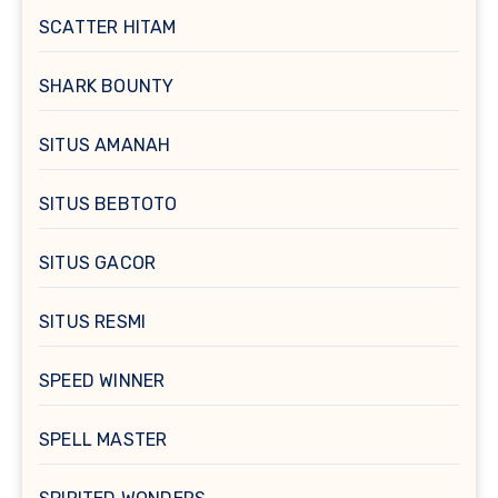
SCATTER HITAM
SHARK BOUNTY
SITUS AMANAH
SITUS BEBTOTO
SITUS GACOR
SITUS RESMI
SPEED WINNER
SPELL MASTER