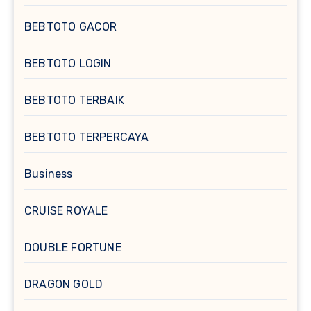
BEBTOTO GACOR
BEBTOTO LOGIN
BEBTOTO TERBAIK
BEBTOTO TERPERCAYA
Business
CRUISE ROYALE
DOUBLE FORTUNE
DRAGON GOLD