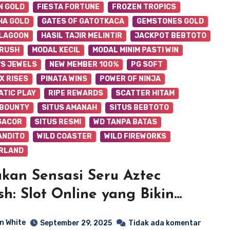
N GOLD
FIESTA FORTUNE
FROZEN TROPICS
HA GOLD
GATES OF GATOTKACA
GEMSTONES GOLD
 LAGOON
HASIL TAJIR MELINTIR
JACKPOT BEBTOTO
 RUSH
MODAL KECIL
MODAL MINIM PASTI WIN
'S JEWELS
NEW MEMBER 100%
PG SOFT
X RISES
PINATA WINS
POWER OF NINJA
TIC PLAY
RIPE REWARDS
SCATTER HITAM
 BOUNTY
SITUS AMANAH
SITUS BEBTOTO
GACOR
SITUS RESMI
WD TANPA BATAS
ANDITO
WILD COASTER
WILD FIREWORKS
RLAND
kan Sensasi Seru Aztec
h: Slot Online yang Bikin
agihan
n White
September 29, 2025
Tidak ada komentar