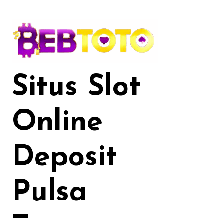
Lewati
ke
konten
Situs Slot
Online
Deposit
Pulsa