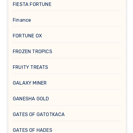
FIESTA FORTUNE
Finance
FORTUNE OX
FROZEN TROPICS
FRUITY TREATS
GALAXY MINER
GANESHA GOLD
GATES OF GATOTKACA
GATES OF HADES