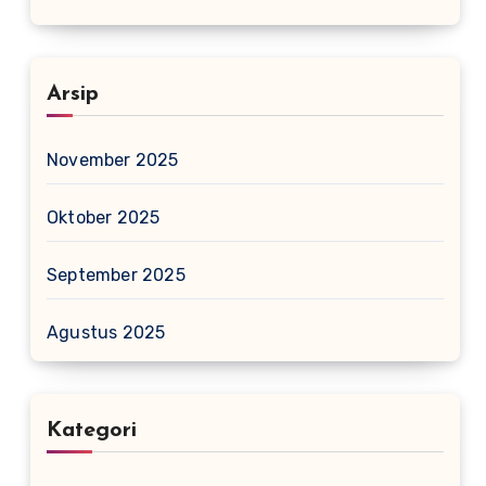
Arsip
November 2025
Oktober 2025
September 2025
Agustus 2025
Kategori