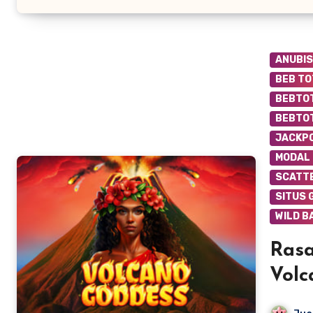
ANUBI
BEB T
BEBTO
BEBTO
JACKP
MODAL 
SCATTE
SITUS 
WILD B
Rasa
Volc
Keju