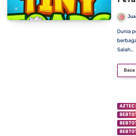
Petu
Keb
Jua
Dunia permainan online terus berkembang, menghadirkan
berbaga
Salah…
Baca 
AZTEC
BEBTO
BEBTOT
BEBTO