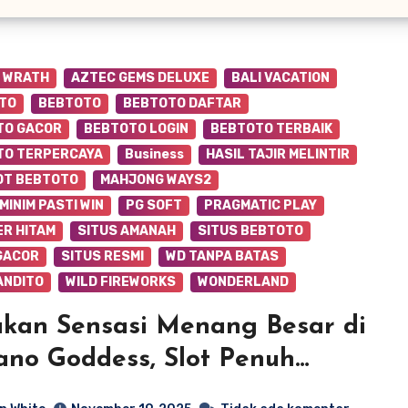
S WRATH
AZTEC GEMS DELUXE
BALI VACATION
OTO
BEBTOTO
BEBTOTO DAFTAR
TO GACOR
BEBTOTO LOGIN
BEBTOTO TERBAIK
TO TERPERCAYA
Business
HASIL TAJIR MELINTIR
OT BEBTOTO
MAHJONG WAYS2
MINIM PASTI WIN
PG SOFT
PRAGMATIC PLAY
R HITAM
SITUS AMANAH
SITUS BEBTOTO
GACOR
SITUS RESMI
WD TANPA BATAS
ANDITO
WILD FIREWORKS
WONDERLAND
kan Sensasi Menang Besar di
ano Goddess, Slot Penuh
tan!