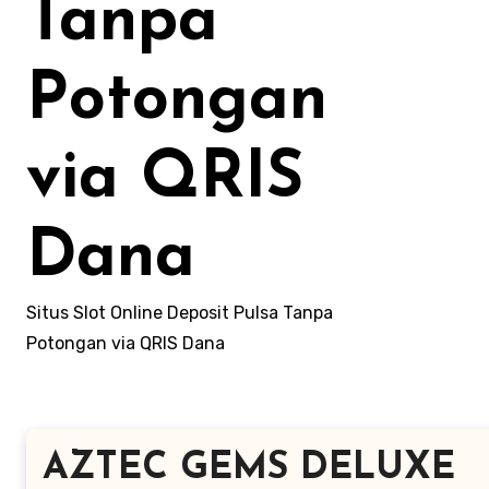
Tanpa
Potongan
via QRIS
Dana
Situs Slot Online Deposit Pulsa Tanpa
Potongan via QRIS Dana
AZTEC GEMS DELUXE