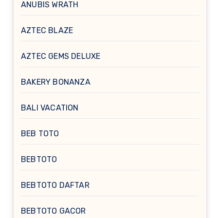
ANUBIS WRATH
AZTEC BLAZE
AZTEC GEMS DELUXE
BAKERY BONANZA
BALI VACATION
BEB TOTO
BEBTOTO
BEBTOTO DAFTAR
BEBTOTO GACOR