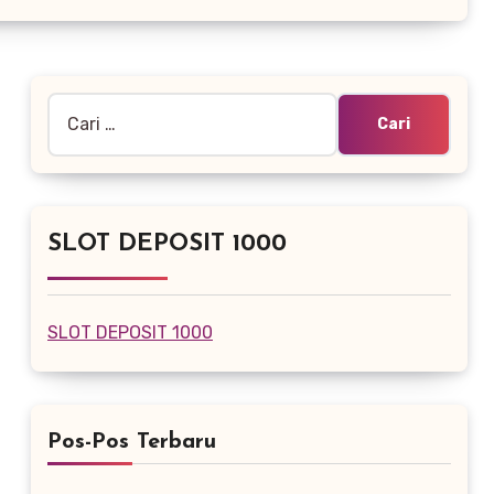
Cari
untuk:
SLOT DEPOSIT 1000
SLOT DEPOSIT 1000
Pos-Pos Terbaru