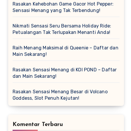
Rasakan Kehebohan Game Gacor Hot Pepper:
Sensasi Menang yang Tak Terbendung!
Nikmati Sensasi Seru Bersama Holiday Ride:
Petualangan Tak Terlupakan Menanti Anda!
Raih Menang Maksimal di Queenie – Daftar dan
Main Sekarang!
Rasakan Sensasi Menang di KOI POND – Daftar
dan Main Sekarang!
Rasakan Sensasi Menang Besar di Volcano
Goddess, Slot Penuh Kejutan!
Komentar Terbaru