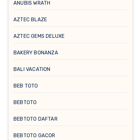
ANUBIS WRATH
AZTEC BLAZE
AZTEC GEMS DELUXE
BAKERY BONANZA
BALI VACATION
BEB TOTO
BEBTOTO
BEBTOTO DAFTAR
BEBTOTO GACOR