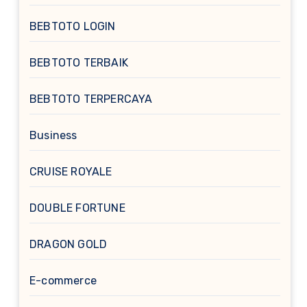
BEBTOTO LOGIN
BEBTOTO TERBAIK
BEBTOTO TERPERCAYA
Business
CRUISE ROYALE
DOUBLE FORTUNE
DRAGON GOLD
E-commerce