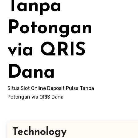
Tanpa
Potongan
via QRIS
Dana
Situs Slot Online Deposit Pulsa Tanpa
Potongan via QRIS Dana
Technology