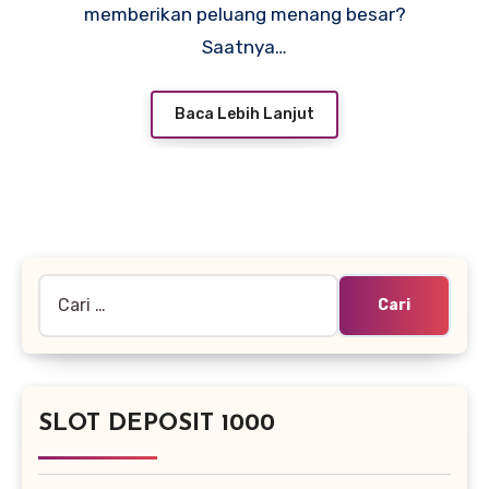
memberikan peluang menang besar?
Saatnya…
Baca Lebih Lanjut
Cari
untuk:
SLOT DEPOSIT 1000