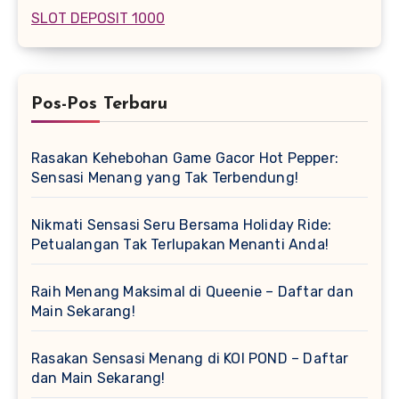
SLOT DEPOSIT 1000
Pos-Pos Terbaru
Rasakan Kehebohan Game Gacor Hot Pepper:
Sensasi Menang yang Tak Terbendung!
Nikmati Sensasi Seru Bersama Holiday Ride:
Petualangan Tak Terlupakan Menanti Anda!
Raih Menang Maksimal di Queenie – Daftar dan
Main Sekarang!
Rasakan Sensasi Menang di KOI POND – Daftar
dan Main Sekarang!