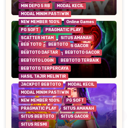
MIN DEPO 5 RB
MODAL KECIL
Nikmati Sensasi Seru Bersama
MODAL MINIM PASTI WIN
Holiday Ride: Petualangan Tak
NEW MEMBER 100%
Online Games
Terlupakan Menanti Anda!
PG SOFT
PRAGMATIC PLAY
SCATTER HITAM
SITUS AMANAH
BEB TOTO
BEBTOTO
SITUS BEBTOTO
SITUS GACOR
BEBTOTO DAFTAR
BEBTOTO GACOR
SITUS RESMI
WD TANPA BATAS
BEBTOTO LOGIN
BEBTOTO TERBAIK
WILD BANDITO
BEBTOTO TERPERCAYA
Raih Menang Maksimal di Queenie –
HASIL TAJIR MELINTIR
Daftar dan Main Sekarang!
JACKPOT BEBTOTO
MODAL KECIL
MODAL MINIM PASTI WIN
NEW MEMBER 100%
PG SOFT
PRAGMATIC PLAY
SITUS AMANAH
SITUS BEBTOTO
SITUS GACOR
SITUS RESMI