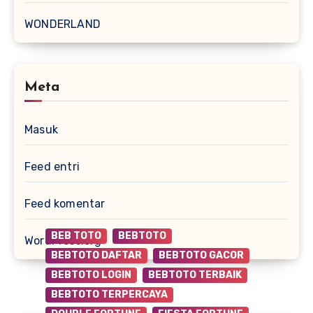
WONDERLAND
Meta
Masuk
Feed entri
Feed komentar
BEB TOTO
BEBTOTO
WordPress.org
BEBTOTO DAFTAR
BEBTOTO GACOR
BEBTOTO LOGIN
BEBTOTO TERBAIK
BEBTOTO TERPERCAYA