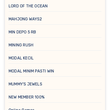
LORD OF THE OCEAN
MAHJONG WAYS2
MIN DEPO 5 RB
MINING RUSH
MODAL KECIL
MODAL MINIM PASTI WIN
MUMMY'S JEWELS
NEW MEMBER 100%