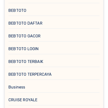
BEBTOTO
BEBTOTO DAFTAR
BEBTOTO GACOR
BEBTOTO LOGIN
BEBTOTO TERBAIK
BEBTOTO TERPERCAYA
Business
CRUISE ROYALE