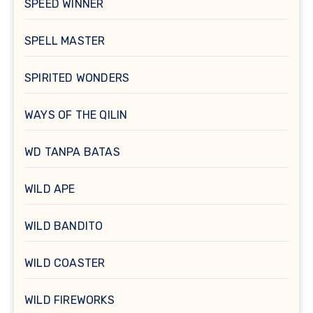
SPEED WINNER
SPELL MASTER
SPIRITED WONDERS
WAYS OF THE QILIN
WD TANPA BATAS
WILD APE
WILD BANDITO
WILD COASTER
WILD FIREWORKS