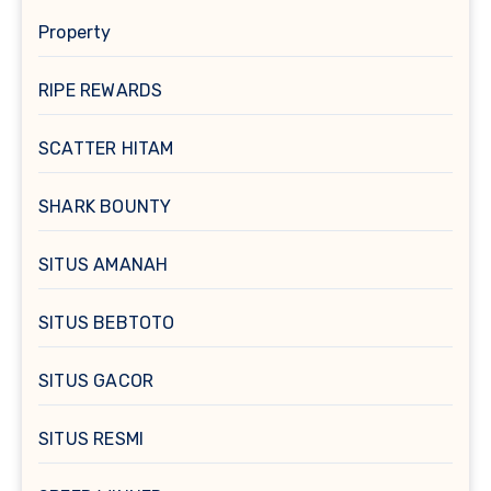
Property
RIPE REWARDS
SCATTER HITAM
SHARK BOUNTY
SITUS AMANAH
SITUS BEBTOTO
SITUS GACOR
SITUS RESMI