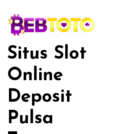
Lewati
ke
konten
Situs Slot
Online
Deposit
Pulsa