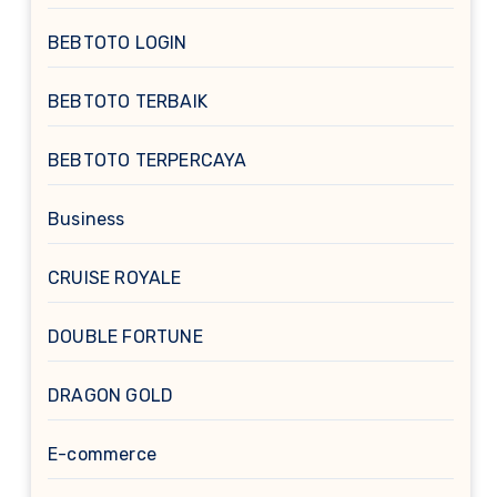
BEBTOTO LOGIN
BEBTOTO TERBAIK
BEBTOTO TERPERCAYA
Business
CRUISE ROYALE
DOUBLE FORTUNE
DRAGON GOLD
E-commerce