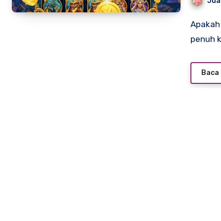
Jua
Apakah kamu penggemar game slot yang menantang dan
penuh k
Baca 