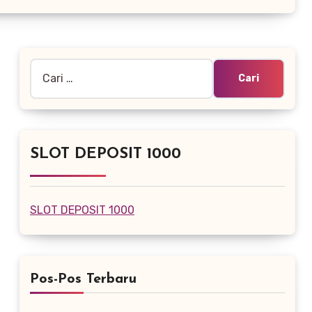
Cari
untuk:
SLOT DEPOSIT 1000
SLOT DEPOSIT 1000
Pos-Pos Terbaru