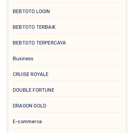
BEBTOTO LOGIN
BEBTOTO TERBAIK
BEBTOTO TERPERCAYA
Business
CRUISE ROYALE
DOUBLE FORTUNE
DRAGON GOLD
E-commerce