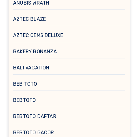
ANUBIS WRATH
AZTEC BLAZE
AZTEC GEMS DELUXE
BAKERY BONANZA
BALI VACATION
BEB TOTO
BEBTOTO
BEBTOTO DAFTAR
BEBTOTO GACOR