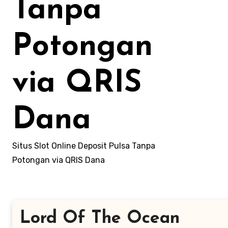
Tanpa
Potongan
via QRIS
Dana
Situs Slot Online Deposit Pulsa Tanpa
Potongan via QRIS Dana
Lord Of The Ocean