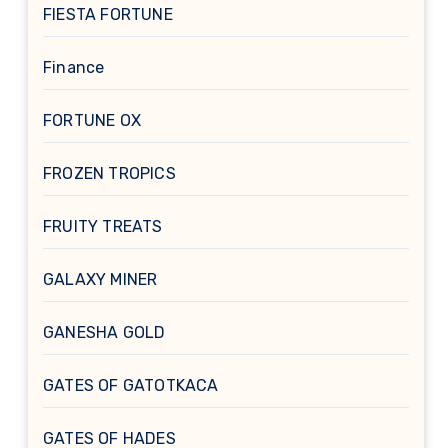
FIESTA FORTUNE
Finance
FORTUNE OX
FROZEN TROPICS
FRUITY TREATS
GALAXY MINER
GANESHA GOLD
GATES OF GATOTKACA
GATES OF HADES