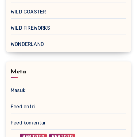
WILD COASTER
WILD FIREWORKS
WONDERLAND
Meta
Masuk
Feed entri
Feed komentar
BEB TOTO
BEBTOTO