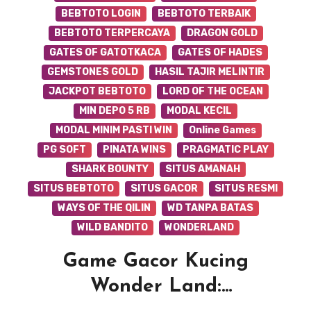
BEBTOTO LOGIN
BEBTOTO TERBAIK
BEBTOTO TERPERCAYA
DRAGON GOLD
GATES OF GATOTKACA
GATES OF HADES
GEMSTONES GOLD
HASIL TAJIR MELINTIR
JACKPOT BEBTOTO
LORD OF THE OCEAN
MIN DEPO 5 RB
MODAL KECIL
MODAL MINIM PASTI WIN
Online Games
PG SOFT
PINATA WINS
PRAGMATIC PLAY
SHARK BOUNTY
SITUS AMANAH
SITUS BEBTOTO
SITUS GACOR
SITUS RESMI
WAYS OF THE QILIN
WD TANPA BATAS
WILD BANDITO
WONDERLAND
Game Gacor Kucing
Wonder Land: