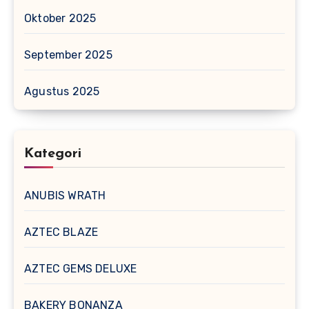
Oktober 2025
September 2025
Agustus 2025
Kategori
ANUBIS WRATH
AZTEC BLAZE
AZTEC GEMS DELUXE
BAKERY BONANZA