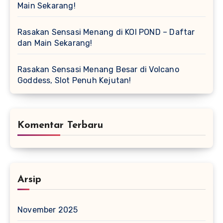
Main Sekarang!
Rasakan Sensasi Menang di KOI POND – Daftar
dan Main Sekarang!
Rasakan Sensasi Menang Besar di Volcano
Goddess, Slot Penuh Kejutan!
Komentar Terbaru
Arsip
November 2025