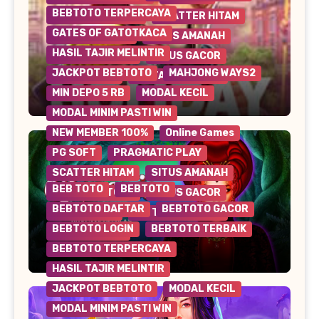
BEBTOTO TERPERCAYA
PRAGMATIC PLAY
SCATTER HITAM
GATES OF GATOTKACA
SHARK BOUNTY
SITUS AMANAH
HASIL TAJIR MELINTIR
SITUS BEBTOTO
SITUS GACOR
JACKPOT BEBTOTO
MAHJONG WAYS2
SITUS RESMI
WD TANPA BATAS
MIN DEPO 5 RB
MODAL KECIL
Nikmati Sensasi Seru Bersama
MODAL MINIM PASTI WIN
Holiday Ride: Petualangan Tak
NEW MEMBER 100%
Online Games
Terlupakan Menanti Anda!
PG SOFT
PRAGMATIC PLAY
SCATTER HITAM
SITUS AMANAH
BEB TOTO
BEBTOTO
SITUS BEBTOTO
SITUS GACOR
BEBTOTO DAFTAR
BEBTOTO GACOR
SITUS RESMI
WD TANPA BATAS
BEBTOTO LOGIN
BEBTOTO TERBAIK
WILD BANDITO
BEBTOTO TERPERCAYA
Raih Menang Maksimal di Queenie –
HASIL TAJIR MELINTIR
Daftar dan Main Sekarang!
JACKPOT BEBTOTO
MODAL KECIL
MODAL MINIM PASTI WIN