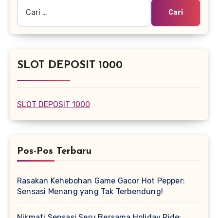
Cari
untuk:
SLOT DEPOSIT 1000
SLOT DEPOSIT 1000
Pos-Pos Terbaru
Rasakan Kehebohan Game Gacor Hot Pepper:
Sensasi Menang yang Tak Terbendung!
Nikmati Sensasi Seru Bersama Holiday Ride: