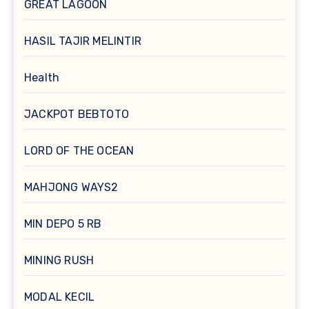
GREAT LAGOON
HASIL TAJIR MELINTIR
Health
JACKPOT BEBTOTO
LORD OF THE OCEAN
MAHJONG WAYS2
MIN DEPO 5 RB
MINING RUSH
MODAL KECIL