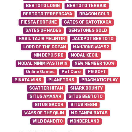
BEBTOTO LOGIN
BEBTOTO TERBAIK
BEBTOTO TERPERCAYA
DRAGON GOLD
FIESTA FORTUNE
GATES OF GATOTKACA
GATES OF HADES
GEMSTONES GOLD
HASIL TAJIR MELINTIR
JACKPOT BEBTOTO
LORD OF THE OCEAN
MAHJONG WAYS2
MIN DEPO 5 RB
MODAL KECIL
MODAL MINIM PASTI WIN
NEW MEMBER 100%
Online Games
Pet Care
PG SOFT
PINATA WINS
PLANETONS
PRAGMATIC PLAY
SCATTER HITAM
SHARK BOUNTY
SITUS AMANAH
SITUS BEBTOTO
SITUS GACOR
SITUS RESMI
WAYS OF THE QILIN
WD TANPA BATAS
WILD BANDITO
WONDERLAND