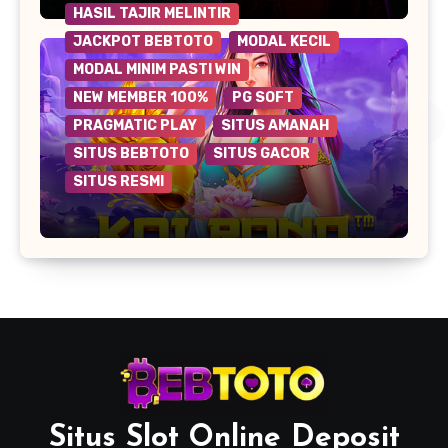
Raih Menang Maksimal di Queenie –
HASIL TAJIR MELINTIR
Daftar dan Main Sekarang!
JACKPOT BEBTOTO
MODAL KECIL
MODAL MINIM PASTI WIN
NEW MEMBER 100%
PG SOFT
PRAGMATIC PLAY
SITUS AMANAH
SITUS BEBTOTO
SITUS GACOR
SITUS RESMI
Rasakan Sensasi Menang di KOI
POND – Daftar dan Main Sekarang!
Situs Slot Online Deposit