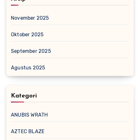
November 2025
Oktober 2025
September 2025
Agustus 2025
Kategori
ANUBIS WRATH
AZTEC BLAZE