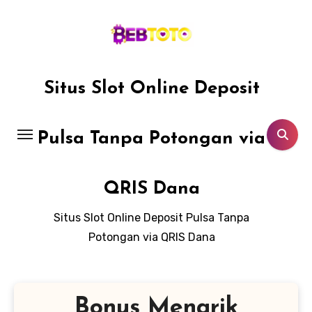
Lewati
ke
konten
Situs Slot Online Deposit
Pulsa Tanpa Potongan via
QRIS Dana
Situs Slot Online Deposit Pulsa Tanpa
Potongan via QRIS Dana
Bonus Menarik