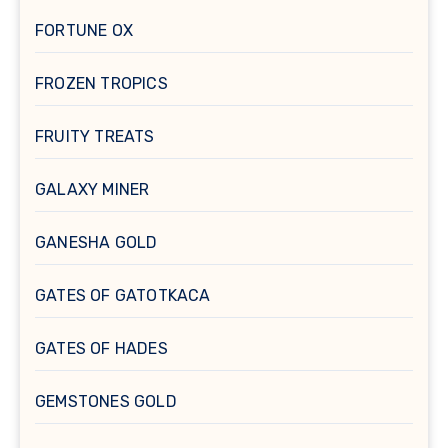
FORTUNE OX
FROZEN TROPICS
FRUITY TREATS
GALAXY MINER
GANESHA GOLD
GATES OF GATOTKACA
GATES OF HADES
GEMSTONES GOLD