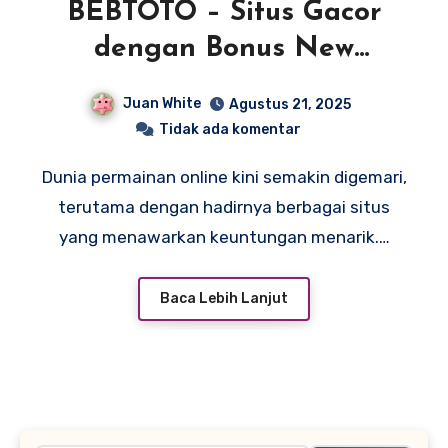
BEBTOTO – Situs Gacor
dengan Bonus New
Member 100%
Juan White
Agustus 21, 2025
Tidak ada komentar
Dunia permainan online kini semakin digemari,
terutama dengan hadirnya berbagai situs
yang menawarkan keuntungan menarik.…
Baca Lebih Lanjut